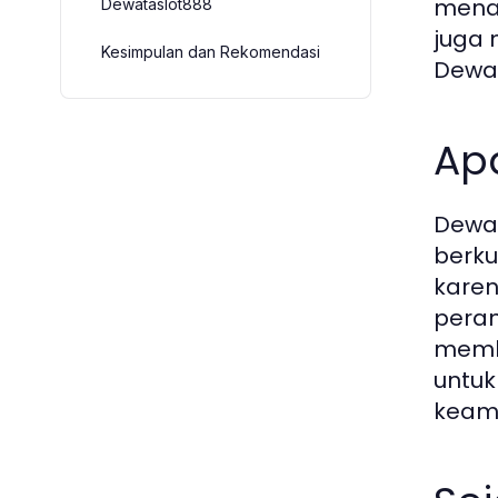
menaw
Dewataslot888
juga 
Kesimpulan dan Rekomendasi
Dewat
Ap
Dewat
berku
karen
peran
memb
untuk
keama