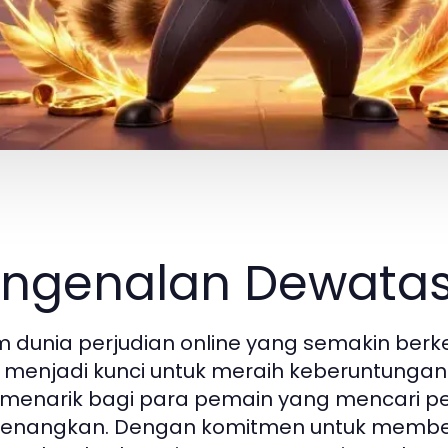
ngenalan Dewatas
 dunia perjudian online yang semakin ber
 menjadi kunci untuk meraih keberuntungan
 menarik bagi para pemain yang mencari 
nangkan. Dengan komitmen untuk memberi