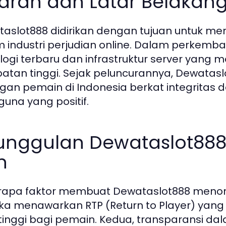
jarah dan Latar Belakan
aslot888 didirikan dengan tujuan untuk men
 industri perjudian online. Dalam perkemb
logi terbaru dan infrastruktur server yang 
atan tinggi. Sejak peluncurannya, Dewataslot
gan pemain di Indonesia berkat integrita
una yang positif.
unggulan Dewataslot888 
n
apa faktor membuat Dewataslot888 menonjo
a menawarkan RTP (Return to Player) yang
 tinggi bagi pemain. Kedua, transparansi d