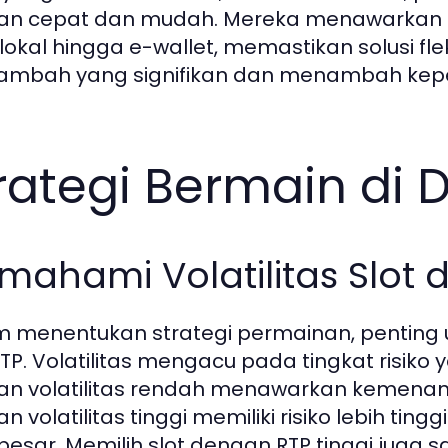
n cepat dan mudah. Mereka menawarkan b
lokal hingga e-wallet, memastikan solusi fle
 tambah yang signifikan dan menambah ke
rategi Bermain di
ahami Volatilitas Slot 
 menentukan strategi permainan, penting 
TP. Volatilitas mengacu pada tingkat risiko
n volatilitas rendah menawarkan kemenang
n volatilitas tinggi memiliki risiko lebih ti
 besar. Memilih slot dengan RTP tinggi juga 