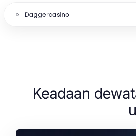
Daggercasino
D
Keadaan dewat
u