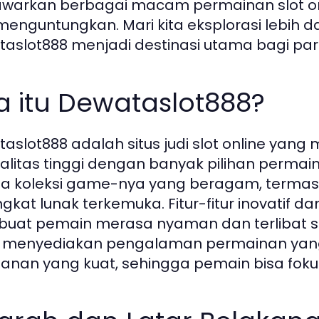
arkan berbagai macam permainan slot onl
menguntungkan. Mari kita eksplorasi lebi
aslot888 menjadi destinasi utama bagi para
a itu Dewataslot888?
aslot888 adalah situs judi slot online y
alitas tinggi dengan banyak pilihan permainan
a koleksi game-nya yang beragam, termasuk
gkat lunak terkemuka. Fitur-fitur inovatif 
uat pemain merasa nyaman dan terlibat s
 menyediakan pengalaman permainan yang
nan yang kuat, sehingga pemain bisa foku