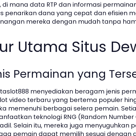
i, di mana data RTP dan informasi permainanny
s penarikan dana yang cepat dan efisien
nangan mereka dengan mudah tanpa ham
tur Utama Situs De
nis Permainan yang Ters
aslot888 menyediakan beragam jenis permai
slot video terbaru yang bertema populer hing
a memenuhi berbagai selera pemain. Seti
faatkan teknologi RNG (Random Number G
adil. Selain itu, mereka juga menyuguhkan pe
gga pemain dapat memilih sesuai dengan ga