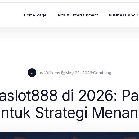
Home Page
Arts & Entertainment
Business and 
Jay Williams
·
May 23, 2026
·
Gambling
J
aslot888 di 2026: P
ntuk Strategi Mena