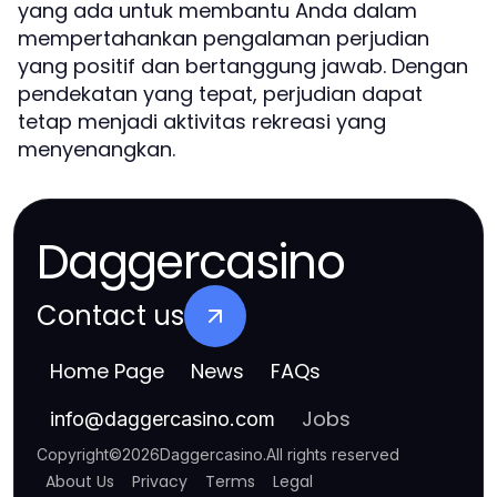
yang ada untuk membantu Anda dalam
mempertahankan pengalaman perjudian
yang positif dan bertanggung jawab. Dengan
pendekatan yang tepat, perjudian dapat
tetap menjadi aktivitas rekreasi yang
menyenangkan.
Daggercasino
Contact us
Home Page
News
FAQs
Jobs
info
@
daggercasino.com
Copyright
©
2026
Daggercasino
.
All rights reserved
About Us
Privacy
Terms
Legal