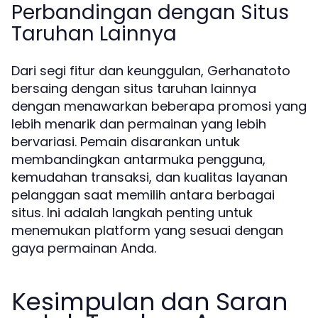
Perbandingan dengan Situs
Taruhan Lainnya
Dari segi fitur dan keunggulan, Gerhanatoto
bersaing dengan situs taruhan lainnya
dengan menawarkan beberapa promosi yang
lebih menarik dan permainan yang lebih
bervariasi. Pemain disarankan untuk
membandingkan antarmuka pengguna,
kemudahan transaksi, dan kualitas layanan
pelanggan saat memilih antara berbagai
situs. Ini adalah langkah penting untuk
menemukan platform yang sesuai dengan
gaya permainan Anda.
Kesimpulan dan Saran