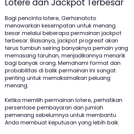
Lotere dan Jackpot Terbesar
Bagi pencinta lotere, Gerhanatoto
menawarkan kesempatan untuk menang
besar melalui beberapa permainan jackpot
terbesar. Biasanya, jackpot progresif akan
terus tumbuh seiring banyaknya pemain yang
memasang taruhan, menjadikannya menarik
bagi banyak orang. Memahami format dan
probabilitas di balik permainan ini sangat
penting untuk memaksimalkan peluang
menang.
Ketika memilih permainan lotere, perhatikan
persentase pembayaran dan jumlah
pemenang sebelumnya untuk membantu
Anda membuat keputusan yang lebih baik.