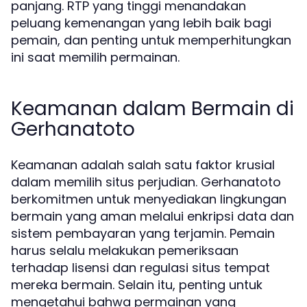
panjang. RTP yang tinggi menandakan
peluang kemenangan yang lebih baik bagi
pemain, dan penting untuk memperhitungkan
ini saat memilih permainan.
Keamanan dalam Bermain di
Gerhanatoto
Keamanan adalah salah satu faktor krusial
dalam memilih situs perjudian. Gerhanatoto
berkomitmen untuk menyediakan lingkungan
bermain yang aman melalui enkripsi data dan
sistem pembayaran yang terjamin. Pemain
harus selalu melakukan pemeriksaan
terhadap lisensi dan regulasi situs tempat
mereka bermain. Selain itu, penting untuk
mengetahui bahwa permainan yang