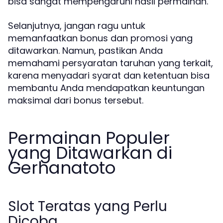
bisa sangat mempengaruhi hasil permainan.
Selanjutnya, jangan ragu untuk
memanfaatkan bonus dan promosi yang
ditawarkan. Namun, pastikan Anda
memahami persyaratan taruhan yang terkait,
karena menyadari syarat dan ketentuan bisa
membantu Anda mendapatkan keuntungan
maksimal dari bonus tersebut.
Permainan Populer
yang Ditawarkan di
Gerhanatoto
Slot Teratas yang Perlu
Dicoba