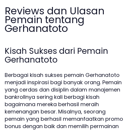
Reviews dan Ulasan
Pemain tentang
Gerhanatoto
Kisah Sukses dari Pemain
Gerhanatoto
Berbagai kisah sukses pemain Gerhanatoto
menjadi inspirasi bagi banyak orang. Pemain
yang cerdas dan disiplin dalam manajemen
bankrollnya sering kali berbagi kisah
bagaimana mereka berhasil meraih
kemenangan besar. Misalnya, seorang
pemain yang berhasil memanfaatkan promo
bonus dengan baik dan memilih permainan