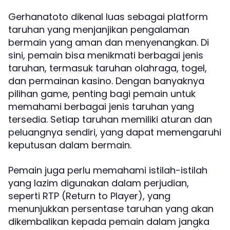
Gerhanatoto dikenal luas sebagai platform
taruhan yang menjanjikan pengalaman
bermain yang aman dan menyenangkan. Di
sini, pemain bisa menikmati berbagai jenis
taruhan, termasuk taruhan olahraga, togel,
dan permainan kasino. Dengan banyaknya
pilihan game, penting bagi pemain untuk
memahami berbagai jenis taruhan yang
tersedia. Setiap taruhan memiliki aturan dan
peluangnya sendiri, yang dapat memengaruhi
keputusan dalam bermain.
Pemain juga perlu memahami istilah-istilah
yang lazim digunakan dalam perjudian,
seperti RTP (Return to Player), yang
menunjukkan persentase taruhan yang akan
dikembalikan kepada pemain dalam jangka