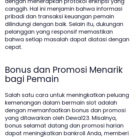
dengan menerapkan protokol enkripsi yang
canggih. Hal ini menjamin bahwa informasi
pribadi dan transaksi keuangan pemain
dilindungi dengan baik. Selain itu, dukungan
pelanggan yang responsif memastikan
bahwa setiap masalah dapat diatasi dengan
cepat.
Bonus dan Promosi Menarik
bagi Pemain
Salah satu cara untuk meningkatkan peluang
kemenangan dalam bermain slot adalah
dengan memanfaatkan bonus dan promosi
yang ditawarkan oleh Dewa123. Misalnya,
bonus selamat datang dan promosi harian
dapat meningkatkan bankroll Anda, memberi