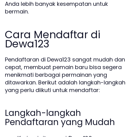
Anda lebih banyak kesempatan untuk
bermain.
Cara Mendaftar di
Dewa123
Pendaftaran di Dewa123 sangat mudah dan
cepat, membuat pemain baru bisa segera
menikmati berbagai permainan yang
ditawarkan. Berikut adalah langkah-langkah
yang perlu diikuti untuk mendaftar:
Langkah-langkah
Pendaftaran yang Mudah