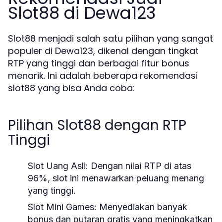
Slot88 di Dewa123
Slot88 menjadi salah satu pilihan yang sangat
populer di Dewa123, dikenal dengan tingkat
RTP yang tinggi dan berbagai fitur bonus
menarik. Ini adalah beberapa rekomendasi
slot88 yang bisa Anda coba:
Pilihan Slot88 dengan RTP
Tinggi
Slot Uang Asli:
Dengan nilai RTP di atas
96%, slot ini menawarkan peluang menang
yang tinggi.
Slot Mini Games:
Menyediakan banyak
bonus dan putaran gratis yang meningkatkan