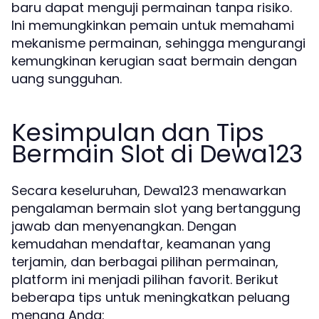
baru dapat menguji permainan tanpa risiko.
Ini memungkinkan pemain untuk memahami
mekanisme permainan, sehingga mengurangi
kemungkinan kerugian saat bermain dengan
uang sungguhan.
Kesimpulan dan Tips
Bermain Slot di Dewa123
Secara keseluruhan, Dewa123 menawarkan
pengalaman bermain slot yang bertanggung
jawab dan menyenangkan. Dengan
kemudahan mendaftar, keamanan yang
terjamin, dan berbagai pilihan permainan,
platform ini menjadi pilihan favorit. Berikut
beberapa tips untuk meningkatkan peluang
menang Anda: