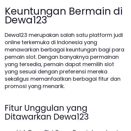
Keuntungan Bermain di
Dewa123
Dewa123 merupakan salah satu platform judi
online terkemuka di Indonesia yang
menawarkan berbagai keuntungan bagi para
pemain slot. Dengan banyaknya permainan
yang tersedia, pemain dapat memilih slot
yang sesuai dengan preferensi mereka
sekaligus memanfaatkan berbagai fitur dan
promosi yang menarik.
Fitur Unggulan yang
Ditawarkan Dewa123