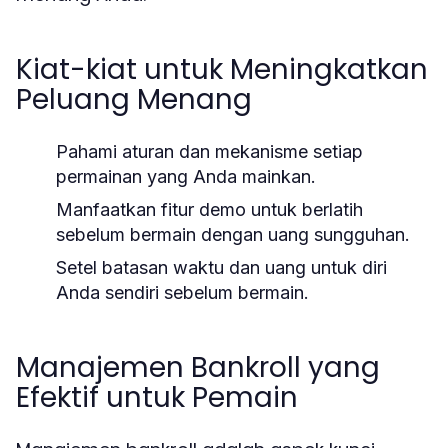
Kiat-kiat untuk Meningkatkan
Peluang Menang
Pahami aturan dan mekanisme setiap
permainan yang Anda mainkan.
Manfaatkan fitur demo untuk berlatih
sebelum bermain dengan uang sungguhan.
Setel batasan waktu dan uang untuk diri
Anda sendiri sebelum bermain.
Manajemen Bankroll yang
Efektif untuk Pemain