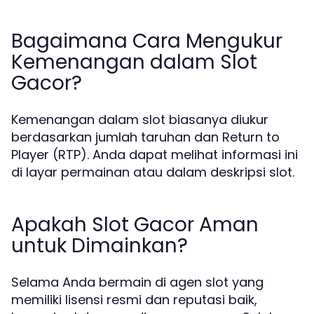
Bagaimana Cara Mengukur
Kemenangan dalam Slot
Gacor?
Kemenangan dalam slot biasanya diukur
berdasarkan jumlah taruhan dan Return to
Player (RTP). Anda dapat melihat informasi ini
di layar permainan atau dalam deskripsi slot.
Apakah Slot Gacor Aman
untuk Dimainkan?
Selama Anda bermain di agen slot yang
memiliki lisensi resmi dan reputasi baik,