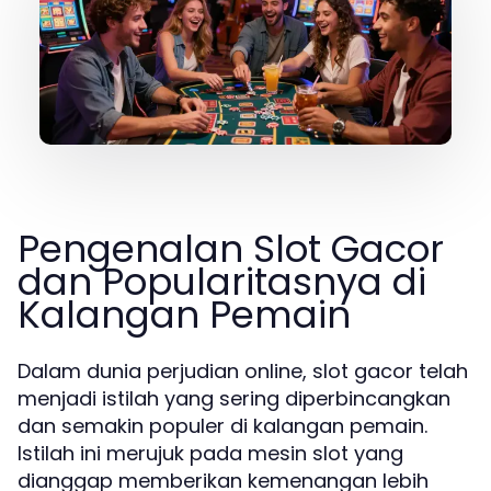
Pengenalan Slot Gacor
dan Popularitasnya di
Kalangan Pemain
Dalam dunia perjudian online, slot gacor telah
menjadi istilah yang sering diperbincangkan
dan semakin populer di kalangan pemain.
Istilah ini merujuk pada mesin slot yang
dianggap memberikan kemenangan lebih