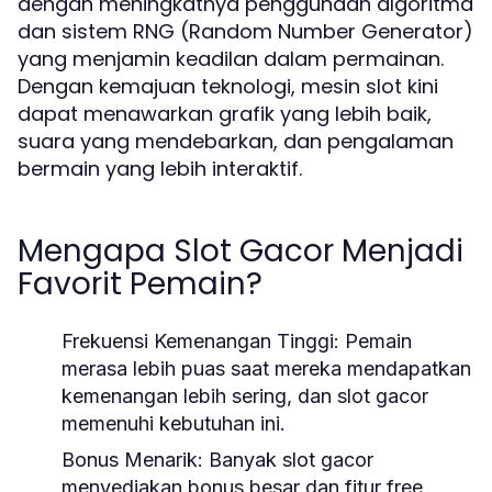
dengan meningkatnya penggunaan algoritma
dan sistem RNG (Random Number Generator)
yang menjamin keadilan dalam permainan.
Dengan kemajuan teknologi, mesin slot kini
dapat menawarkan grafik yang lebih baik,
suara yang mendebarkan, dan pengalaman
bermain yang lebih interaktif.
Mengapa Slot Gacor Menjadi
Favorit Pemain?
Frekuensi Kemenangan Tinggi:
Pemain
merasa lebih puas saat mereka mendapatkan
kemenangan lebih sering, dan slot gacor
memenuhi kebutuhan ini.
Bonus Menarik:
Banyak slot gacor
menyediakan bonus besar dan fitur free