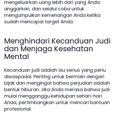
mengeluarkan uang lebih dari yang Anda
anggarkan, dan selalui coba untuk
mengumpulkan kemenangan Anda ketika
sudah mencapai target Anda.
Menghindari Kecanduan Judi
dan Menjaga Kesehatan
Mental
Kecanduan judi adalah isu serius yang perlu
diwaspadai. Penting untuk bermain dengan
bijak dan mengingat bahwa perjudian adalah
bentuk hiburan. Jika Anda merasa bahwa judi
mulai mengganggu kehidupan sehari-hari
Anda, pertimbangkan untuk mencari bantuan
profesional.