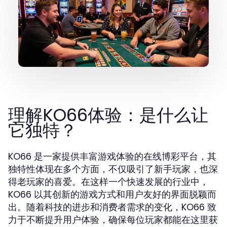
理解KO66体验：是什么让
它独特？
KO66 是一家提供丰富游戏体验的在线博彩平台，其
独特性体现在多个方面，不仅吸引了新手玩家，也深
得老玩家的喜爱。在这样一个快速发展的行业中，
KO66 以其创新的游戏方式和用户友好的界面脱颖而
出。随着科技的进步和消费者需求的变化，KO66 致
力于不断提升用户体验，确保每位玩家都能在这里获