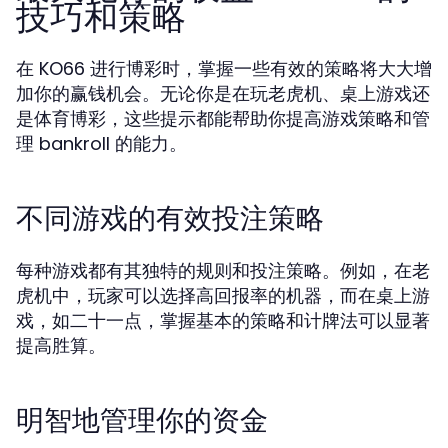
技巧和策略
在 KO66 进行博彩时，掌握一些有效的策略将大大增
加你的赢钱机会。无论你是在玩老虎机、桌上游戏还
是体育博彩，这些提示都能帮助你提高游戏策略和管
理 bankroll 的能力。
不同游戏的有效投注策略
每种游戏都有其独特的规则和投注策略。例如，在老
虎机中，玩家可以选择高回报率的机器，而在桌上游
戏，如二十一点，掌握基本的策略和计牌法可以显著
提高胜算。
明智地管理你的资金