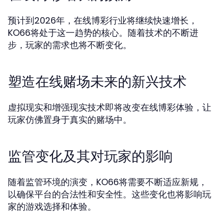
预计到2026年，在线博彩行业将继续快速增长，
KO66将处于这一趋势的核心。随着技术的不断进
步，玩家的需求也将不断变化。
塑造在线赌场未来的新兴技术
虚拟现实和增强现实技术即将改变在线博彩体验，让
玩家仿佛置身于真实的赌场中。
监管变化及其对玩家的影响
随着监管环境的演变，KO66将需要不断适应新规，
以确保平台的合法性和安全性。这些变化也将影响玩
家的游戏选择和体验。