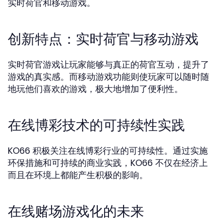
实时荷官和移动游戏。
创新特点：实时荷官与移动游戏
实时荷官游戏让玩家能够与真正的荷官互动，提升了
游戏的真实感。而移动游戏功能则使玩家可以随时随
地玩他们喜欢的游戏，极大地增加了便利性。
在线博彩技术的可持续性实践
KO66 积极关注在线博彩行业的可持续性。通过实施
环保措施和可持续的商业实践，KO66 不仅在经济上
而且在环境上都能产生积极的影响。
在线赌场游戏化的未来