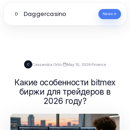
Daggercasino
D
News
Cassandra Ortiz
·
May 10, 2026
·
Finance
C
Какие особенности bitmex
биржи для трейдеров в
2026 году?