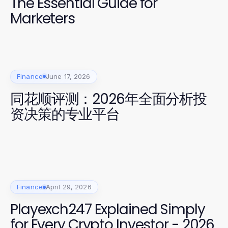
The Essential Guide for
Marketers
Finance
June 17, 2026
同花顺评测：2026年全面分析投
资决策的专业平台
Finance
April 29, 2026
Playexch247 Explained Simply
for Every Crypto Investor - 2026