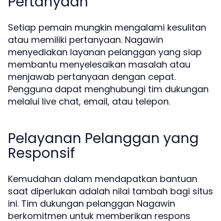
Pertanyaan
Setiap pemain mungkin mengalami kesulitan
atau memiliki pertanyaan. Nagawin
menyediakan layanan pelanggan yang siap
membantu menyelesaikan masalah atau
menjawab pertanyaan dengan cepat.
Pengguna dapat menghubungi tim dukungan
melalui live chat, email, atau telepon.
Pelayanan Pelanggan yang
Responsif
Kemudahan dalam mendapatkan bantuan
saat diperlukan adalah nilai tambah bagi situs
ini. Tim dukungan pelanggan Nagawin
berkomitmen untuk memberikan respons