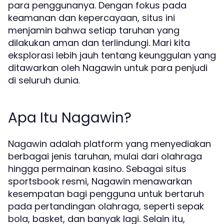
para penggunanya. Dengan fokus pada
keamanan dan kepercayaan, situs ini
menjamin bahwa setiap taruhan yang
dilakukan aman dan terlindungi. Mari kita
eksplorasi lebih jauh tentang keunggulan yang
ditawarkan oleh Nagawin untuk para penjudi
di seluruh dunia.
Apa Itu Nagawin?
Nagawin adalah platform yang menyediakan
berbagai jenis taruhan, mulai dari olahraga
hingga permainan kasino. Sebagai situs
sportsbook resmi, Nagawin menawarkan
kesempatan bagi pengguna untuk bertaruh
pada pertandingan olahraga, seperti sepak
bola, basket, dan banyak lagi. Selain itu,