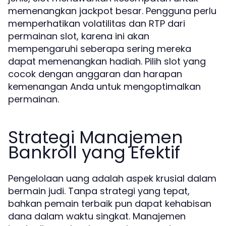
memenangkan jackpot besar. Pengguna perlu
memperhatikan volatilitas dan RTP dari
permainan slot, karena ini akan
mempengaruhi seberapa sering mereka
dapat memenangkan hadiah. Pilih slot yang
cocok dengan anggaran dan harapan
kemenangan Anda untuk mengoptimalkan
permainan.
Strategi Manajemen
Bankroll yang Efektif
Pengelolaan uang adalah aspek krusial dalam
bermain judi. Tanpa strategi yang tepat,
bahkan pemain terbaik pun dapat kehabisan
dana dalam waktu singkat. Manajemen