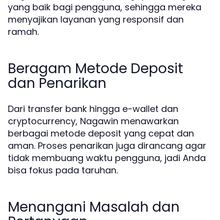
yang baik bagi pengguna, sehingga mereka
menyajikan layanan yang responsif dan
ramah.
Beragam Metode Deposit
dan Penarikan
Dari transfer bank hingga e-wallet dan
cryptocurrency, Nagawin menawarkan
berbagai metode deposit yang cepat dan
aman. Proses penarikan juga dirancang agar
tidak membuang waktu pengguna, jadi Anda
bisa fokus pada taruhan.
Menangani Masalah dan