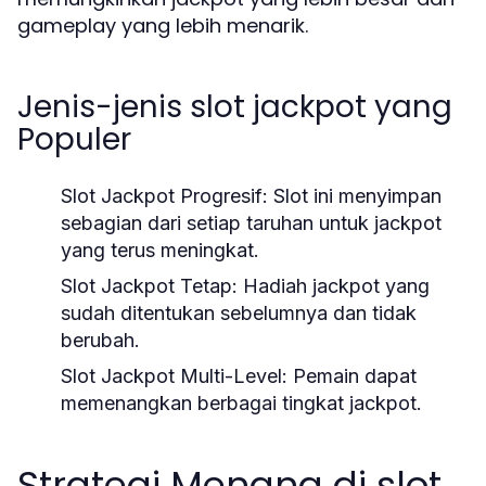
gameplay yang lebih menarik.
Jenis-jenis slot jackpot yang
Populer
Slot Jackpot Progresif:
Slot ini menyimpan
sebagian dari setiap taruhan untuk jackpot
yang terus meningkat.
Slot Jackpot Tetap:
Hadiah jackpot yang
sudah ditentukan sebelumnya dan tidak
berubah.
Slot Jackpot Multi-Level:
Pemain dapat
memenangkan berbagai tingkat jackpot.
Strategi Menang di slot