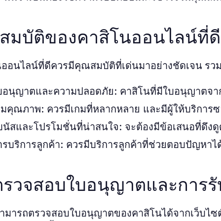
สมบัติของคาสิโนออนไลน์ที่ดีท
ออนไลน์ที่ดีควรมีคุณสมบัติที่เด่นมาอย่างชัดเจน รวม
บอนุญาตและความปลอดภัย:
คาสิโนที่มีใบอนุญาตจากห
กมคุณภาพ:
ควรมีเกมที่หลากหลาย และมีผู้ให้บริการซอฟต์
บนัสและโปรโมชั่นที่น่าสนใจ:
จะต้องมีข้อเสนอที่ดึงดู
ารบริการลูกค้า:
ควรมีบริการลูกค้าที่ช่วยตอบปัญหาไ
ีตรวจสอบใบอนุญาตและการรั
นสามารถตรวจสอบใบอนุญาตของคาสิโนได้จากเว็บไซต์ของ