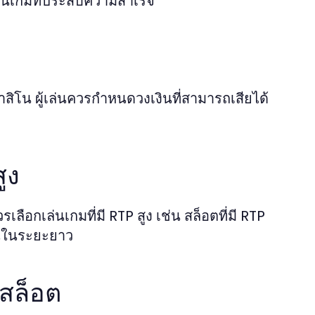
นเกมที่ประสบความสำเร็จ
ิโน ผู้เล่นควรกำหนดวงเงินที่สามารถเสียได้
ูง
เลือกเล่นเกมที่มี RTP สูง เช่น สล็อตที่มี RTP
ล่นในระยะยาว
สล็อต