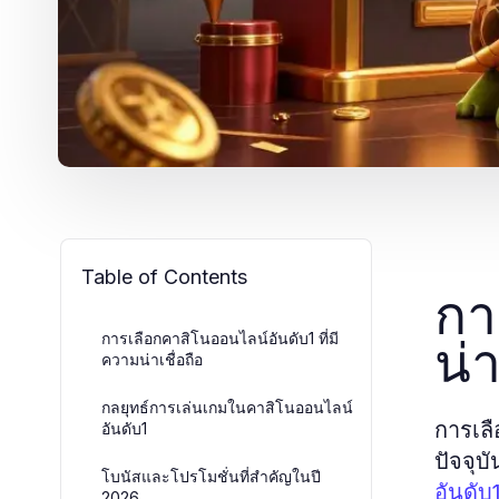
Table of Contents
กา
น่า
การเลือกคาสิโนออนไลน์อันดับ1 ที่มี
ความน่าเชื่อถือ
กลยุทธ์การเล่นเกมในคาสิโนออนไลน์
การเลื
อันดับ1
ปัจจุ
โบนัสและโปรโมชั่นที่สำคัญในปี
อันดับ
2026