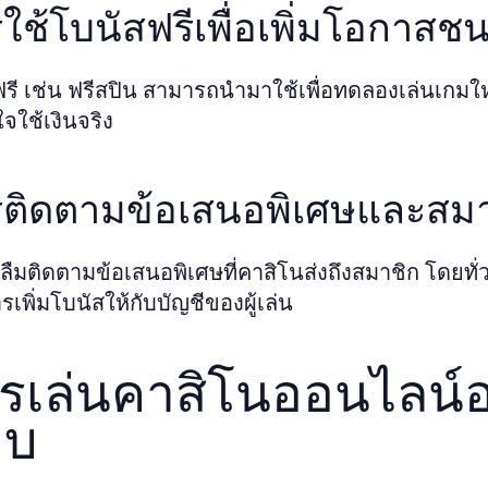
ใช้โบนัสฟรีเพื่อเพิ่มโอกาสช
รี เช่น ฟรีสปิน สามารถนำมาใช้เพื่อทดลองเล่นเกมใหม
ใจใช้เงินจริง
ติดตามข้อเสนอพิเศษและสมา
่ลืมติดตามข้อเสนอพิเศษที่คาสิโนส่งถึงสมาชิก โดยทั
รเพิ่มโบนัสให้กับบัญชีของผู้เล่น
รเล่นคาสิโนออนไลน์อ
อบ