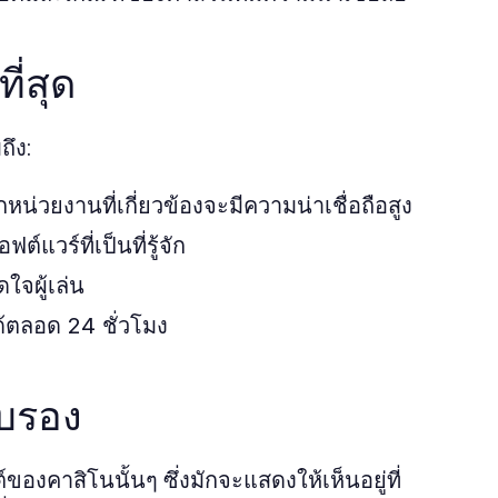
ี่สุด
ถึง:
น่วยงานที่เกี่ยวข้องจะมีความน่าเชื่อถือสูง
แวร์ที่เป็นที่รู้จัก
ดใจผู้เล่น
ด้ตลอด 24 ชั่วโมง
บรอง
คาสิโนนั้นๆ ซึ่งมักจะแสดงให้เห็นอยู่ที่