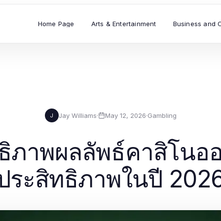
Home Page
Arts & Entertainment
Business and 
Jay Williams
·
May 12, 2026
·
Gambling
J
ทธิภาพผลลัพธ์คาสิโนออ
ประสิทธิภาพในปี 202