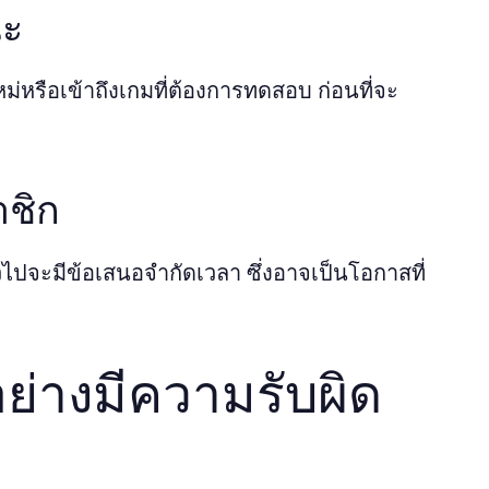
นะ
่หรือเข้าถึงเกมที่ต้องการทดสอบ ก่อนที่จะ
ชิก
่วไปจะมีข้อเสนอจำกัดเวลา ซึ่งอาจเป็นโอกาสที่
ย่างมีความรับผิด