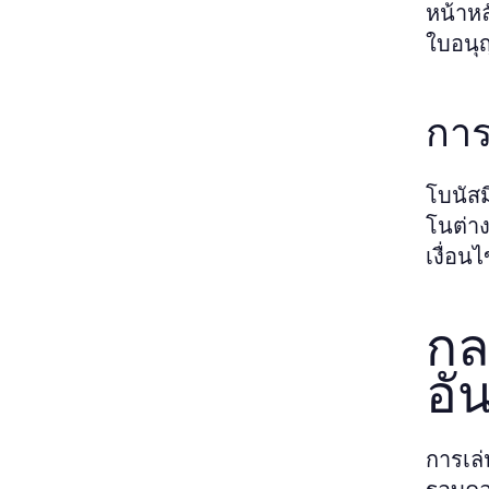
หน้าห
ใบอนุญ
การ
โบนัสม
โนต่าง
เงื่อน
กล
อั
การเล่