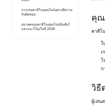
การเล่นคาสิโนออนไลน์อย่างมีความ
คุณ
รับผิดชอบ
อนาคตของคาสิโนออนไลน์อันดับ1
และแนวโน้มในปี 2026
คาสิโน
ใ
เ
โ
ก
วิธ
ผู้เล่