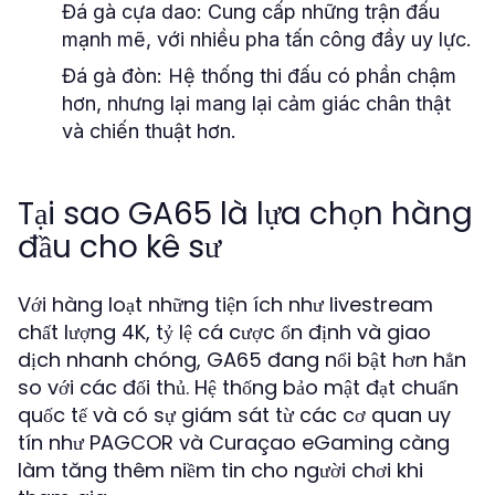
Đá gà cựa dao:
Cung cấp những trận đấu
mạnh mẽ, với nhiều pha tấn công đầy uy lực.
Đá gà đòn:
Hệ thống thi đấu có phần chậm
hơn, nhưng lại mang lại cảm giác chân thật
và chiến thuật hơn.
Tại sao GA65 là lựa chọn hàng
đầu cho kê sư
Với hàng loạt những tiện ích như livestream
chất lượng 4K, tỷ lệ cá cược ổn định và giao
dịch nhanh chóng, GA65 đang nổi bật hơn hẳn
so với các đối thủ. Hệ thống bảo mật đạt chuẩn
quốc tế và có sự giám sát từ các cơ quan uy
tín như PAGCOR và Curaçao eGaming càng
làm tăng thêm niềm tin cho người chơi khi