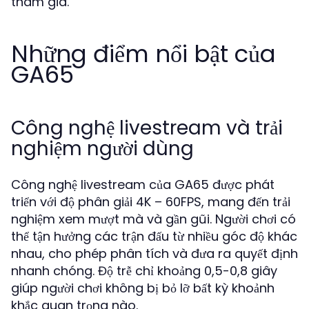
tham gia.
Những điểm nổi bật của
GA65
Công nghệ livestream và trải
nghiệm người dùng
Công nghệ livestream của GA65 được phát
triển với độ phân giải 4K – 60FPS, mang đến trải
nghiệm xem mượt mà và gần gũi. Người chơi có
thể tận hưởng các trận đấu từ nhiều góc độ khác
nhau, cho phép phân tích và đưa ra quyết định
nhanh chóng. Độ trễ chỉ khoảng 0,5-0,8 giây
giúp người chơi không bị bỏ lỡ bất kỳ khoảnh
khắc quan trọng nào.