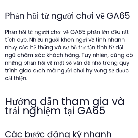
Phản hồi từ người chơi về GA65
Phản hồi từ người chơi về GA65 phần lớn đều rất
tích cực. Nhiều người khen ngợi về tính nhanh
nhạy của hệ thống và sự hỗ trợ tận tình từ đội
ngũ chăm sóc khách hàng. Tuy nhiên, cũng có
những phản hồi về một số vấn đề nhỏ trong quy
trình giao dịch mà người chơi hy vọng sẽ được
cải thiện.
Hướng dẫn tham gia và
trải nghiệm tại GA65
Các bước đăng ký nhanh