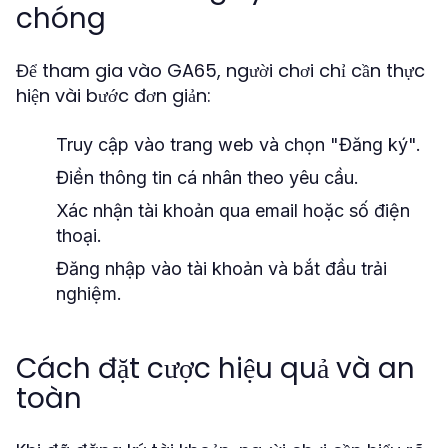
chóng
Để tham gia vào GA65, người chơi chỉ cần thực
hiện vài bước đơn giản:
Truy cập vào trang web và chọn "Đăng ký".
Điền thông tin cá nhân theo yêu cầu.
Xác nhận tài khoản qua email hoặc số điện
thoại.
Đăng nhập vào tài khoản và bắt đầu trải
nghiệm.
Cách đặt cược hiệu quả và an
toàn