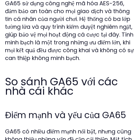
GA65 sử dụng công nghệ mã hóa AES-256,
đảm bảo an toàn cho mọi giao dịch và thông
tin cá nhân của người chơi. Hệ thống có ba lớp
tường lửa và quy trình kiểm duyệt nghiêm ngặt,
giúp bảo vệ mọi hoạt động cá cược tại đây. Tính
minh bạch là một trong những ưu điểm lớn, khi
mọi kết quả đều được công khai và không có sự
can thiệp không minh bạch.
So sánh GA65 với các
nhà cái khác
Điểm mạnh và yếu của GA65
GA65 có nhiều điểm mạnh nổi bật, nhưng cũng
không thiếu những vấn đề cần cải thiện. Mặt tích