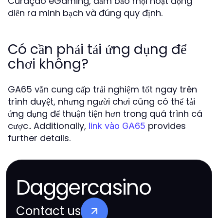
Curaçao eGaming, đảm bảo mọi hoạt động
diễn ra minh bạch và đúng quy định.
Có cần phải tải ứng dụng để
chơi không?
GA65 vẫn cung cấp trải nghiệm tốt ngay trên
trình duyệt, nhưng người chơi cũng có thể tải
ứng dụng để thuận tiện hơn trong quá trình cá
cược.. Additionally,
provides
link vào GA65
further details.
Daggercasino
Contact us