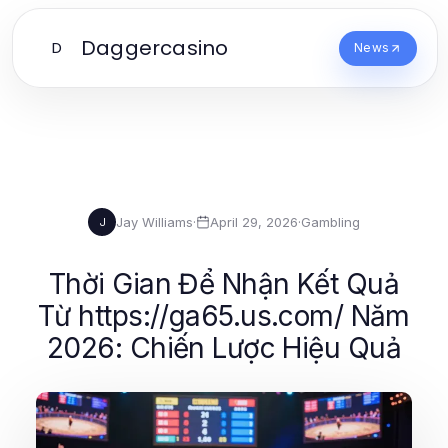
Daggercasino
D
News
Jay Williams
·
April 29, 2026
·
Gambling
J
Thời Gian Để Nhận Kết Quả
Từ https://ga65.us.com/ Năm
2026: Chiến Lược Hiệu Quả