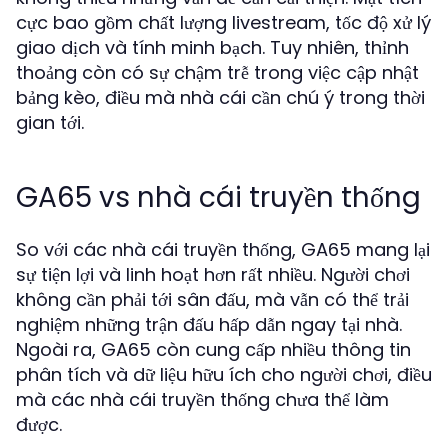
cực bao gồm chất lượng livestream, tốc độ xử lý
giao dịch và tính minh bạch. Tuy nhiên, thỉnh
thoảng còn có sự chậm trễ trong việc cập nhật
bảng kèo, điều mà nhà cái cần chú ý trong thời
gian tới.
GA65 vs nhà cái truyền thống
So với các nhà cái truyền thống, GA65 mang lại
sự tiện lợi và linh hoạt hơn rất nhiều. Người chơi
không cần phải tới sân đấu, mà vẫn có thể trải
nghiệm những trận đấu hấp dẫn ngay tại nhà.
Ngoài ra, GA65 còn cung cấp nhiều thông tin
phân tích và dữ liệu hữu ích cho người chơi, điều
mà các nhà cái truyền thống chưa thể làm
được.