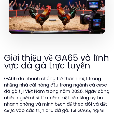
Giới thiệu về GA65 và lĩnh
vực đá gà trực tuyến
GA65 đã nhanh chóng trở thành một trong
những nhà cái hàng đầu trong ngành cá cược
đá gà tại Việt Nam trong năm 2026. Ngày càng
nhiều người chơi tìm kiếm một nền tảng uy tín,
nhanh chóng và minh bạch để theo dõi và đặt
cược vào các trận đấu đá gà. Tại GA65, người