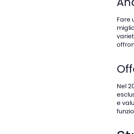
Ana
Fare 
miglio
variet
offron
Off
Nel 2
esclus
e val
funzi