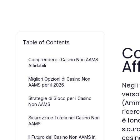
Table of Contents
Co
Af
Comprendere i Casino Non AAMS
Affidabili
Migliori Opzioni di Casino Non
Negli
AAMS per il 2026
verso
Strategie di Gioco per i Casino
(Ammi
Non AAMS
ricerc
Sicurezza e Tutela nei Casino Non
è fon
AAMS
sicur
casin
Il Futuro dei Casino Non AAMS in