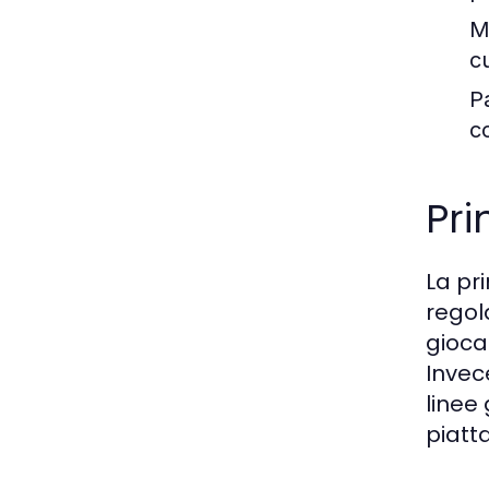
M
cu
P
c
Pri
La pr
regol
giocat
Invec
linee 
piatta