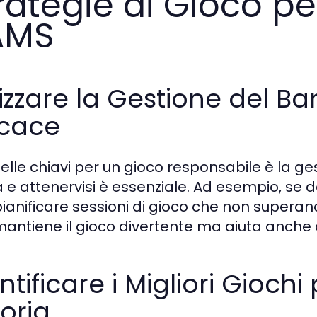
rategie di Gioco pe
AMS
lizzare la Gestione del Ba
icace
lle chiavi per un gioco responsabile è la gest
 e attenervisi è essenziale. Ad esempio, se d
pianificare sessioni di gioco che non supera
mantiene il gioco divertente ma aiuta anche a
ntificare i Migliori Giochi
toria