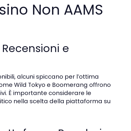
Casino Non AAMS
 Recensioni e
ibili, alcuni spiccano per l’ottima
e come Wild Tokyo e Boomerang offrono
vi. È importante considerare le
itico nella scelta della piattaforma su