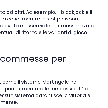
o ad altri. Ad esempio, il blackjack e il
la casa, mentre le slot possono
 elevato è essenziale per massimizzare
ntuali di ritorno e le varianti di gioco
i Scommesse per
 come il sistema Martingale nel
, può aumentare le tue possibilità di
essun sistema garantisce la vittoria e
lmente.