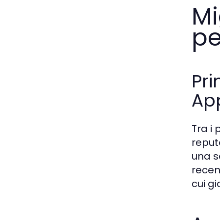
Mi
pe
Pri
Ap
Tra i
reput
una s
recen
cui gi