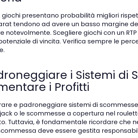
 giochi presentano probabilità migliori rispett
rat tendono ad avere un basso margine del
re notevolmente. Scegliere giochi con un RTP
 potenziale di vincita. Verifica sempre le perce
e.
droneggiare i Sistemi d
entare i Profitti
rare e padroneggiare sistemi di scommesse,
jack o le scommesse a copertura nel roulette
tto. Tuttavia, è fondamentale ricordare che n
scommessa deve essere gestita responsabi