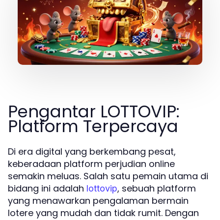
Pengantar LOTTOVIP:
Platform Terpercaya
Di era digital yang berkembang pesat,
keberadaan platform perjudian online
semakin meluas. Salah satu pemain utama di
bidang ini adalah
, sebuah platform
lottovip
yang menawarkan pengalaman bermain
lotere yang mudah dan tidak rumit. Dengan