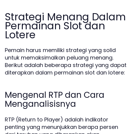
Strategi Menang Dalam
Permainan Slot dan
Lotere
Pemain harus memiliki strategi yang solid
untuk memaksimalkan peluang menang.
Berikut adalah beberapa strategi yang dapat
diterapkan dalam permainan slot dan lotere:
Mengenal RTP dan Cara
Menganalisisnya
RTP (Return to Player) adalah indikator
penting yang menunjukkan berapa persen