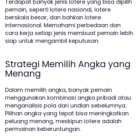
Terdapat banyak jenis lotere yang bisa dipilih
pemain, seperti lotere nasional, lotere
berskala besar, dan bahkan lotere
internasional. Memahami perbedaan dan
cara kerja setiap jenis membuat pemain lebih
siap untuk mengambil keputusan.
Strategi Memilih Angka yang
Menang
Dalam memilih angka, banyak pemain
menggunakan kombinasi angka pribadi atau
menganalisis pola dari undian sebelumnya.
Pilihan angka yang tepat bisa meningkatkan
peluang menang, meskipun lotere adalah
permainan keberuntungan.