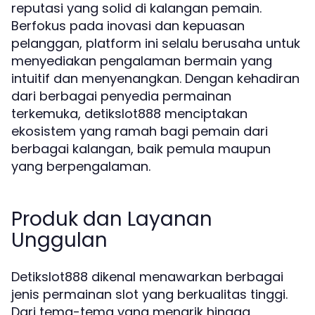
reputasi yang solid di kalangan pemain.
Berfokus pada inovasi dan kepuasan
pelanggan, platform ini selalu berusaha untuk
menyediakan pengalaman bermain yang
intuitif dan menyenangkan. Dengan kehadiran
dari berbagai penyedia permainan
terkemuka, detikslot888 menciptakan
ekosistem yang ramah bagi pemain dari
berbagai kalangan, baik pemula maupun
yang berpengalaman.
Produk dan Layanan
Unggulan
Detikslot888 dikenal menawarkan berbagai
jenis permainan slot yang berkualitas tinggi.
Dari tema-tema yang menarik hingga