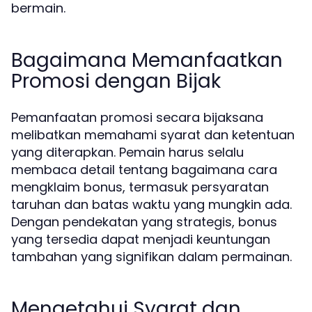
bermain.
Bagaimana Memanfaatkan
Promosi dengan Bijak
Pemanfaatan promosi secara bijaksana
melibatkan memahami syarat dan ketentuan
yang diterapkan. Pemain harus selalu
membaca detail tentang bagaimana cara
mengklaim bonus, termasuk persyaratan
taruhan dan batas waktu yang mungkin ada.
Dengan pendekatan yang strategis, bonus
yang tersedia dapat menjadi keuntungan
tambahan yang signifikan dalam permainan.
Mengetahui Syarat dan