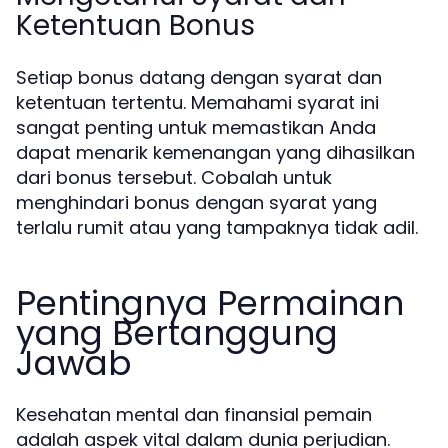
Ketentuan Bonus
Setiap bonus datang dengan syarat dan
ketentuan tertentu. Memahami syarat ini
sangat penting untuk memastikan Anda
dapat menarik kemenangan yang dihasilkan
dari bonus tersebut. Cobalah untuk
menghindari bonus dengan syarat yang
terlalu rumit atau yang tampaknya tidak adil.
Pentingnya Permainan
yang Bertanggung
Jawab
Kesehatan mental dan finansial pemain
adalah aspek vital dalam dunia perjudian.