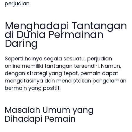
perjudian.
Menghadapi Tantangan
di Dunia Permainan
Daring
Seperti halnya segala sesuatu, perjudian
online memiliki tantangan tersendiri. Namun,
dengan strategi yang tepat, pemain dapat
mengatasinya dan menciptakan pengalaman
bermain yang positif.
Masalah Umum yang
Dihadapi Pemain