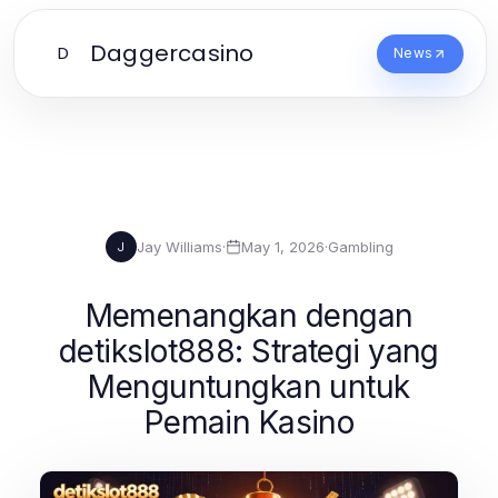
Daggercasino
D
News
Jay Williams
·
May 1, 2026
·
Gambling
J
Memenangkan dengan
detikslot888: Strategi yang
Menguntungkan untuk
Pemain Kasino