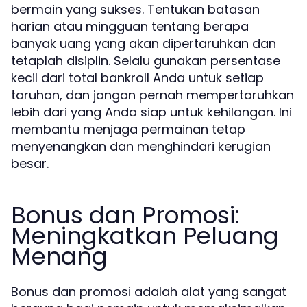
bermain yang sukses. Tentukan batasan
harian atau mingguan tentang berapa
banyak uang yang akan dipertaruhkan dan
tetaplah disiplin. Selalu gunakan persentase
kecil dari total bankroll Anda untuk setiap
taruhan, dan jangan pernah mempertaruhkan
lebih dari yang Anda siap untuk kehilangan. Ini
membantu menjaga permainan tetap
menyenangkan dan menghindari kerugian
besar.
Bonus dan Promosi:
Meningkatkan Peluang
Menang
Bonus dan promosi adalah alat yang sangat