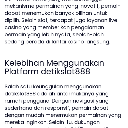
mekanisme permainan yang inovatif, pemain
dapat menemukan banyak pilihan untuk
dipilih. Selain slot, terdapat juga layanan live
casino yang memberikan pengalaman
bermain yang lebih nyata, seolah-olah
sedang berada di lantai kasino langsung.
Kelebihan Menggunakan
Platform detikslot888
Salah satu keunggulan menggunakan
detikslot888 adalah antarmukanya yang
ramah pengguna. Dengan navigasi yang
sederhana dan responsif, pemain dapat
dengan mudah menemukan permainan yang
mereka inginkan. Selain itu, dukungan