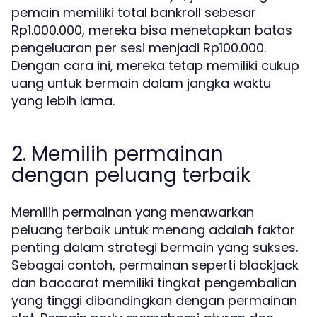
pemain memiliki total bankroll sebesar
Rp1.000.000, mereka bisa menetapkan batas
pengeluaran per sesi menjadi Rp100.000.
Dengan cara ini, mereka tetap memiliki cukup
uang untuk bermain dalam jangka waktu
yang lebih lama.
2. Memilih permainan
dengan peluang terbaik
Memilih permainan yang menawarkan
peluang terbaik untuk menang adalah faktor
penting dalam strategi bermain yang sukses.
Sebagai contoh, permainan seperti blackjack
dan baccarat memiliki tingkat pengembalian
yang tinggi dibandingkan dengan permainan