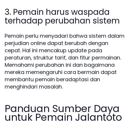
3. Pemain harus waspada
terhadap perubahan sistem
Pemain perlu menyadari bahwa sistem dalam
perjudian online dapat berubah dengan
cepat. Hal ini mencakup update pada
peraturan, struktur tarif, dan fitur permainan.
Memahami perubahan ini dan bagaimana
mereka memengaruhi cara bermain dapat
membantu pemain beradaptasi dan
menghindari masalah.
Panduan Sumber Daya
untuk Pemain Jalantoto