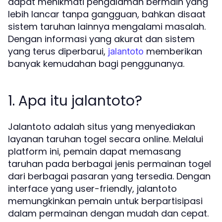
dapat menikmati pengalaman bermain yang
lebih lancar tanpa gangguan, bahkan disaat
sistem taruhan lainnya mengalami masalah.
Dengan informasi yang akurat dan sistem
yang terus diperbarui,
memberikan
jalantoto
banyak kemudahan bagi penggunanya.
1. Apa itu jalantoto?
Jalantoto adalah situs yang menyediakan
layanan taruhan togel secara online. Melalui
platform ini, pemain dapat memasang
taruhan pada berbagai jenis permainan togel
dari berbagai pasaran yang tersedia. Dengan
interface yang user-friendly, jalantoto
memungkinkan pemain untuk berpartisipasi
dalam permainan dengan mudah dan cepat.