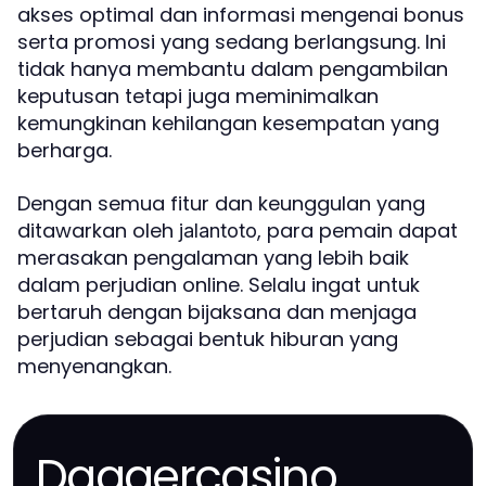
akses optimal dan informasi mengenai bonus
serta promosi yang sedang berlangsung. Ini
tidak hanya membantu dalam pengambilan
keputusan tetapi juga meminimalkan
kemungkinan kehilangan kesempatan yang
berharga.
Dengan semua fitur dan keunggulan yang
ditawarkan oleh
, para pemain dapat
jalantoto
merasakan pengalaman yang lebih baik
dalam perjudian online. Selalu ingat untuk
bertaruh dengan bijaksana dan menjaga
perjudian sebagai bentuk hiburan yang
menyenangkan.
Daggercasino