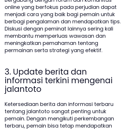
online yang berfokus pada perjudian dapat
menjadi cara yang baik bagi pemain untuk
berbagi pengalaman dan mendapatkan tips.
Diskusi dengan peminat lainnya sering kali
membantu memperluas wawasan dan
meningkatkan pemahaman tentang
permainan serta strategi yang efektif.
3. Update berita dan
informasi terkini mengenai
jalantoto
Ketersediaan berita dan informasi terbaru
tentang jalantoto sangat penting untuk
pemain. Dengan mengikuti perkembangan
terbaru, pemain bisa tetap mendapatkan