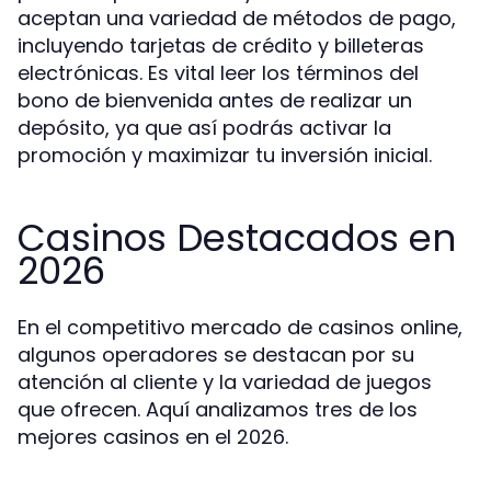
aceptan una variedad de métodos de pago,
incluyendo tarjetas de crédito y billeteras
electrónicas. Es vital leer los términos del
bono de bienvenida antes de realizar un
depósito, ya que así podrás activar la
promoción y maximizar tu inversión inicial.
Casinos Destacados en
2026
En el competitivo mercado de casinos online,
algunos operadores se destacan por su
atención al cliente y la variedad de juegos
que ofrecen. Aquí analizamos tres de los
mejores casinos en el 2026.