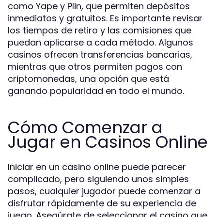
como Yape y Plin, que permiten depósitos
inmediatos y gratuitos. Es importante revisar
los tiempos de retiro y las comisiones que
puedan aplicarse a cada método. Algunos
casinos ofrecen transferencias bancarias,
mientras que otros permiten pagos con
criptomonedas, una opción que está
ganando popularidad en todo el mundo.
Cómo Comenzar a
Jugar en Casinos Online
Iniciar en un casino online puede parecer
complicado, pero siguiendo unos simples
pasos, cualquier jugador puede comenzar a
disfrutar rápidamente de su experiencia de
juego. Asegúrate de seleccionar el casino que