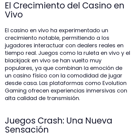
El Crecimiento del Casino en
Vivo
El casino en vivo ha experimentado un
crecimiento notable, permitiendo a los
jugadores interactuar con dealers reales en
tiempo real. Juegos como la ruleta en vivo y el
blackjack en vivo se han vuelto muy
populares, ya que combinan la emoción de
un casino físico con la comodidad de jugar
desde casa. Las plataformas como Evolution
Gaming ofrecen experiencias inmersivas con
alta calidad de transmisión.
Juegos Crash: Una Nueva
Sensación