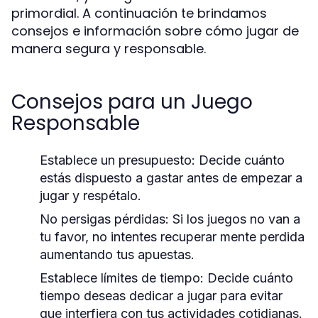
primordial. A continuación te brindamos
consejos e información sobre cómo jugar de
manera segura y responsable.
Consejos para un Juego
Responsable
Establece un presupuesto:
Decide cuánto
estás dispuesto a gastar antes de empezar a
jugar y respétalo.
No persigas pérdidas:
Si los juegos no van a
tu favor, no intentes recuperar mente perdida
aumentando tus apuestas.
Establece límites de tiempo:
Decide cuánto
tiempo deseas dedicar a jugar para evitar
que interfiera con tus actividades cotidianas.