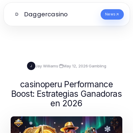
Daggercasino
D
News
Jay Williams
·
May 12, 2026
·
Gambling
J
casinoperu Performance
Boost: Estrategias Ganadoras
en 2026