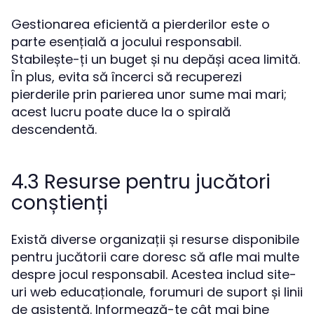
Gestionarea eficientă a pierderilor este o
parte esențială a jocului responsabil.
Stabilește-ți un buget și nu depăși acea limită.
În plus, evita să încerci să recuperezi
pierderile prin parierea unor sume mai mari;
acest lucru poate duce la o spirală
descendentă.
4.3 Resurse pentru jucători
conștienți
Există diverse organizații și resurse disponibile
pentru jucătorii care doresc să afle mai multe
despre jocul responsabil. Acestea includ site-
uri web educaționale, forumuri de suport și linii
de asistență. Informează-te cât mai bine