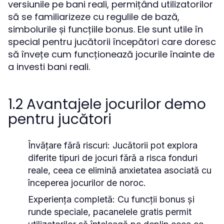
versiunile pe bani reali, permițând utilizatorilor
să se familiarizeze cu regulile de bază,
simbolurile și funcțiile bonus. Ele sunt utile în
special pentru jucătorii începători care doresc
să învețe cum funcționează jocurile înainte de
a investi bani reali.
1.2 Avantajele jocurilor demo
pentru jucători
Învățare fără riscuri:
Jucătorii pot explora
diferite tipuri de jocuri fără a risca fonduri
reale, ceea ce elimină anxietatea asociată cu
începerea jocurilor de noroc.
Experiența completă:
Cu funcții bonus și
runde speciale, pacanelele gratis permit