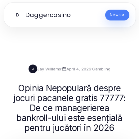
Daggercasino
D
News
Jay Williams
·
April 4, 2026
·
Gambling
J
Opinia Nepopulară despre
jocuri pacanele gratis 77777:
De ce managerierea
bankroll-ului este esențială
pentru jucători în 2026