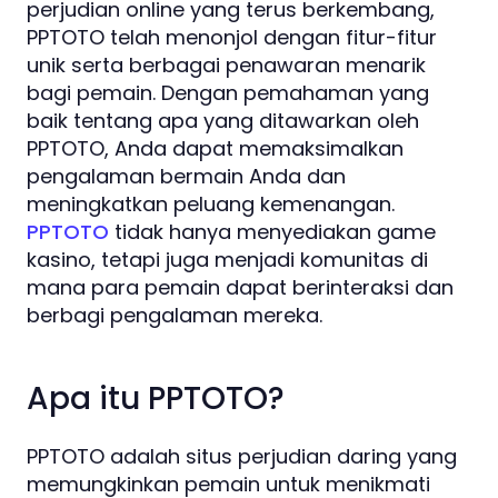
perjudian online yang terus berkembang,
PPTOTO telah menonjol dengan fitur-fitur
unik serta berbagai penawaran menarik
bagi pemain. Dengan pemahaman yang
baik tentang apa yang ditawarkan oleh
PPTOTO, Anda dapat memaksimalkan
pengalaman bermain Anda dan
meningkatkan peluang kemenangan.
PPTOTO
tidak hanya menyediakan game
kasino, tetapi juga menjadi komunitas di
mana para pemain dapat berinteraksi dan
berbagi pengalaman mereka.
Apa itu PPTOTO?
PPTOTO adalah situs perjudian daring yang
memungkinkan pemain untuk menikmati