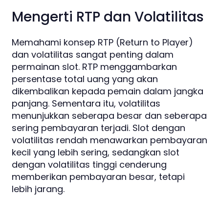
Mengerti RTP dan Volatilitas
Memahami konsep RTP (Return to Player)
dan volatilitas sangat penting dalam
permainan slot. RTP menggambarkan
persentase total uang yang akan
dikembalikan kepada pemain dalam jangka
panjang. Sementara itu, volatilitas
menunjukkan seberapa besar dan seberapa
sering pembayaran terjadi. Slot dengan
volatilitas rendah menawarkan pembayaran
kecil yang lebih sering, sedangkan slot
dengan volatilitas tinggi cenderung
memberikan pembayaran besar, tetapi
lebih jarang.