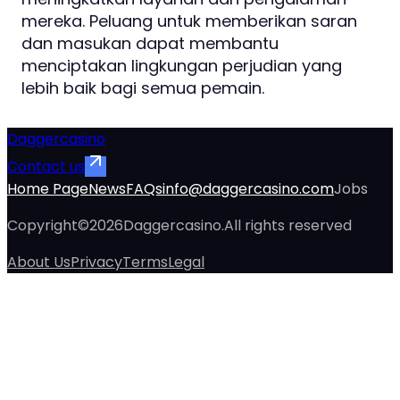
mereka. Peluang untuk memberikan saran
dan masukan dapat membantu
menciptakan lingkungan perjudian yang
lebih baik bagi semua pemain.
Daggercasino
Contact us
Home Page
News
FAQs
info
@
daggercasino.com
Jobs
Copyright
©
2026
Daggercasino
.
All rights reserved
About Us
Privacy
Terms
Legal