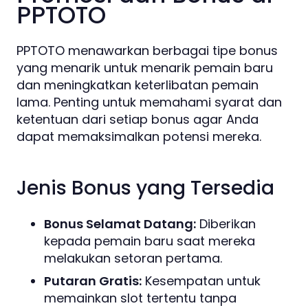
PPTOTO
PPTOTO menawarkan berbagai tipe bonus
yang menarik untuk menarik pemain baru
dan meningkatkan keterlibatan pemain
lama. Penting untuk memahami syarat dan
ketentuan dari setiap bonus agar Anda
dapat memaksimalkan potensi mereka.
Jenis Bonus yang Tersedia
Bonus Selamat Datang:
Diberikan
kepada pemain baru saat mereka
melakukan setoran pertama.
Putaran Gratis:
Kesempatan untuk
memainkan slot tertentu tanpa