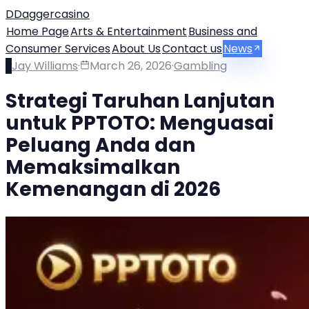
D
Daggercasino
Home Page
Arts & Entertainment
Business and
Consumer Services
About Us
Contact us
News
J
Jay Williams
·
March 26, 2026
·
Gambling
Strategi Taruhan Lanjutan
untuk PPTOTO: Menguasai
Peluang Anda dan
Memaksimalkan
Kemenangan di 2026