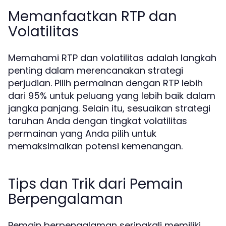
Memanfaatkan RTP dan
Volatilitas
Memahami RTP dan volatilitas adalah langkah
penting dalam merencanakan strategi
perjudian. Pilih permainan dengan RTP lebih
dari 95% untuk peluang yang lebih baik dalam
jangka panjang. Selain itu, sesuaikan strategi
taruhan Anda dengan tingkat volatilitas
permainan yang Anda pilih untuk
memaksimalkan potensi kemenangan.
Tips dan Trik dari Pemain
Berpengalaman
Pemain berpengalaman seringkali memiliki