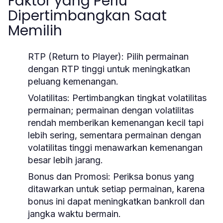
Faktor yang Perlu
Dipertimbangkan Saat
Memilih
RTP (Return to Player):
Pilih permainan
dengan RTP tinggi untuk meningkatkan
peluang kemenangan.
Volatilitas:
Pertimbangkan tingkat volatilitas
permainan; permainan dengan volatilitas
rendah memberikan kemenangan kecil tapi
lebih sering, sementara permainan dengan
volatilitas tinggi menawarkan kemenangan
besar lebih jarang.
Bonus dan Promosi:
Periksa bonus yang
ditawarkan untuk setiap permainan, karena
bonus ini dapat meningkatkan bankroll dan
jangka waktu bermain.