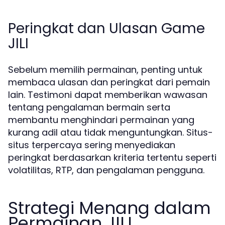
Peringkat dan Ulasan Game
JILI
Sebelum memilih permainan, penting untuk
membaca ulasan dan peringkat dari pemain
lain. Testimoni dapat memberikan wawasan
tentang pengalaman bermain serta
membantu menghindari permainan yang
kurang adil atau tidak menguntungkan. Situs-
situs terpercaya sering menyediakan
peringkat berdasarkan kriteria tertentu seperti
volatilitas, RTP, dan pengalaman pengguna.
Strategi Menang dalam
Permainan JILI