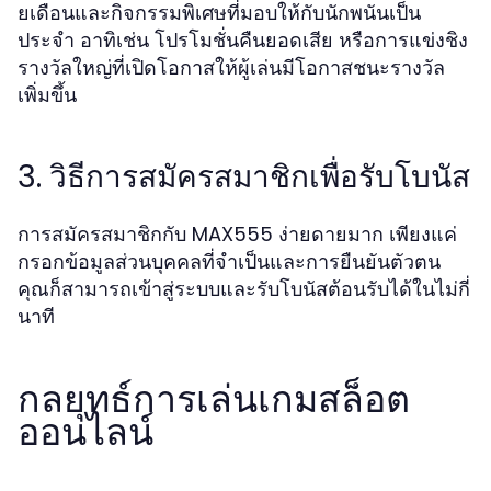
ยเดือนและกิจกรรมพิเศษที่มอบให้กับนักพนันเป็น
ประจำ อาทิเช่น โปรโมชั่นคืนยอดเสีย หรือการแข่งชิง
รางวัลใหญ่ที่เปิดโอกาสให้ผู้เล่นมีโอกาสชนะรางวัล
เพิ่มขึ้น
3. วิธีการสมัครสมาชิกเพื่อรับโบนัส
การสมัครสมาชิกกับ MAX555 ง่ายดายมาก เพียงแค่
กรอกข้อมูลส่วนบุคคลที่จำเป็นและการยืนยันตัวตน
คุณก็สามารถเข้าสู่ระบบและรับโบนัสต้อนรับได้ในไม่กี่
นาที
กลยุทธ์การเล่นเกมสล็อต
ออนไลน์