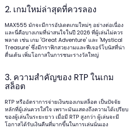
2. เกมใหม่ล่าสุดที่ควรลอง
MAX555 มักจะมีการอัปเดตเกมใหม่ๆ อย่างต่อเนื่อง
และนี่คือบางเกมที่น่าสนใจในปี 2026 ที่ผู้เล่นไม่ควร
พลาด เช่น เกม 'Great Adventure' และ 'Mystical
Treasure' ซึ่งมีกราฟิกสวยงามและฟีเจอร์โบนัสที่น่า
ตื่นเต้น เพิ่มโอกาสในการชนะรางวัลใหญ่
3. ความสำคัญของ RTP ในเกม
สล็อต
RTP หรืออัตราการจ่ายเงินของเกมสล็อต เป็นปัจจัย
หลักที่ผู้เล่นควรใส่ใจ เพราะมันแสดงถึงความได้เปรียบ
ของผู้เล่นในระยะยาว เมื่อมี RTP สูงกว่า ผู้เล่นจะมี
โอกาสได้รับเงินคืนที่มากขึ้นในการเล่นนั่นเอง