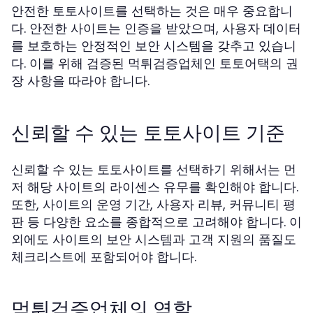
안전한 토토사이트를 선택하는 것은 매우 중요합니
다. 안전한 사이트는 인증을 받았으며, 사용자 데이터
를 보호하는 안정적인 보안 시스템을 갖추고 있습니
다. 이를 위해 검증된 먹튀검증업체인 토토어택의 권
장 사항을 따라야 합니다.
신뢰할 수 있는 토토사이트 기준
신뢰할 수 있는 토토사이트를 선택하기 위해서는 먼
저 해당 사이트의 라이센스 유무를 확인해야 합니다.
또한, 사이트의 운영 기간, 사용자 리뷰, 커뮤니티 평
판 등 다양한 요소를 종합적으로 고려해야 합니다. 이
외에도 사이트의 보안 시스템과 고객 지원의 품질도
체크리스트에 포함되어야 합니다.
먹튀검증업체의 역할