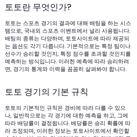
토토란 무엇인가?
토토는 스포츠 경기의 결과에 대해 배팅을 하는 시스
템으로, 국내외 스포츠 이벤트에서 널리 사용됩니다.
배팅의 종류는 다양하며, 토토사이트에 따라 제공되
는 옵션도 각기 다릅니다. 기본적으로는 특정 팀이나
선수가 승리할 것인지, 특정 점수를 초과할 것인지를
예측하는 방식입니다. 이러한 예측에 따라 승리하려
면, 경기의 통계와 이력을 꼼꼼히 살펴봐야 합니다.
토토 경기의 기본 규칙
토토의 기본적인 규칙은 경비에 따라 다를 수 있으
나, 일반적으로는 각 경기에 대한 예측을 하고, 그에
따라 배당률이 결정됩니다. 배당률은 승리 확률에 따
라 조정되며, 이러한 정보는 토토사이트에서 확인할