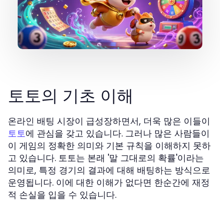
토토의 기초 이해
온라인 배팅 시장이 급성장하면서, 더욱 많은 이들이
에 관심을 갖고 있습니다. 그러나 많은 사람들이
토토
이 게임의 정확한 의미와 기본 규칙을 이해하지 못하
고 있습니다. 토토는 본래 '말 그대로의 확률'이라는
의미로, 특정 경기의 결과에 대해 배팅하는 방식으로
운영됩니다. 이에 대한 이해가 없다면 한순간에 재정
적 손실을 입을 수 있습니다.