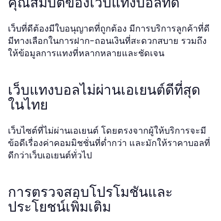
คุณสมบัติของเว็บแทงบอลที่ดี
เว็บที่ดีต้องมีใบอนุญาตที่ถูกต้อง มีการบริการลูกค้าที่ดี
มีทางเลือกในการฝาก-ถอนเงินที่สะดวกสบาย รวมถึง
ให้ข้อมูลการแทงที่หลากหลายและชัดเจน
เว็บแทงบอลไม่ผ่านเอเยนต์ดีที่สุด
ในไทย
เว็บไซต์ที่ไม่ผ่านเอเยนต์ โดยตรงจากผู้ให้บริการจะมี
ข้อดีเรื่องค่าคอมมิชชั่นที่ต่ำกว่า และมักให้ราคาบอลที่
ดีกว่าเว็บเอเยนต์ทั่วไป
การตรวจสอบโปรโมชันและ
ประโยชน์เพิ่มเติม