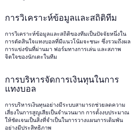
การวิเคราะห์ข้อมูลและสถิติทีม
การวิเคราะห์ข้อมูลและสถิติของทีมเป็นปัจจัยหนึ่งใน
การตัดสินใจแทงบอลที่มีแนวโน้มจะชนะ ซึ่งรวมถึงผล
การแข่งขันที่ผ่านมา ฟอร์มทางการเล่น และสภาพ
จิตใจของนักเตะในทีม
การบริหารจัดการเงินทุนในการ
แทงบอล
การบริหารเงินทุนอย่างมีระบบสามารถช่วยลดความ
เสี่ยงในการสูญเสียเป็นจำนวนมาก การตั้งงบประมาณ
ให้ชัดเจนเป็นสิ่งที่จำเป็นในการวางแผนการเดิมพัน
อย่างมีประสิทธิภาพ