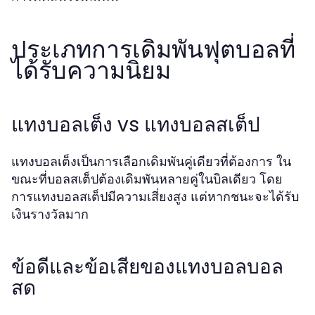
ประเภทการเดิมพันฟุตบอลที่
ได้รับความนิยม
แทงบอลเต็ง vs แทงบอลสเต็ป
แทงบอลเต็งเป็นการเลือกเดิมพันคู่เดียวที่ต้องการ ใน
ขณะที่บอลสเต็ปต้องเดิมพันหลายคู่ในบิลเดียว โดย
การแทงบอลสเต็ปมีความเสี่ยงสูง แต่หากชนะจะได้รับ
เงินรางวัลมาก
ข้อดีและข้อเสียของแทงบอลบอล
สด