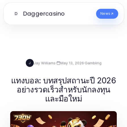
Daggercasino
D
News
Jay Williams
·
May 13, 2026
·
Gambling
J
แทงบอล: บทสรุปสถานะปี 2026
อย่างรวดเร็วสำหรับนักลงทุน
และมือใหม่