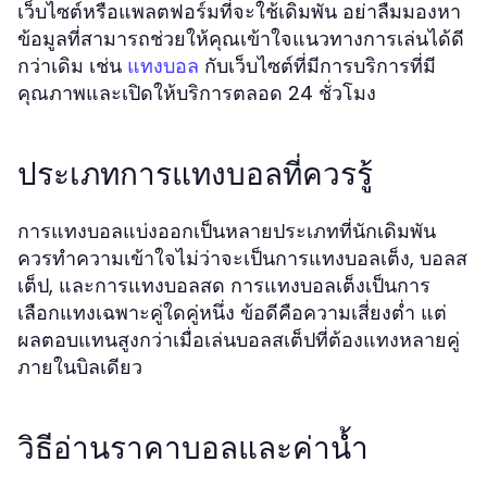
เว็บไซต์หรือแพลตฟอร์มที่จะใช้เดิมพัน อย่าลืมมองหา
ข้อมูลที่สามารถช่วยให้คุณเข้าใจแนวทางการเล่นได้ดี
กว่าเดิม เช่น
กับเว็บไซต์ที่มีการบริการที่มี
แทงบอล
คุณภาพและเปิดให้บริการตลอด 24 ชั่วโมง
ประเภทการแทงบอลที่ควรรู้
การแทงบอลแบ่งออกเป็นหลายประเภทที่นักเดิมพัน
ควรทำความเข้าใจไม่ว่าจะเป็นการแทงบอลเต็ง, บอลส
เต็ป, และการแทงบอลสด การแทงบอลเต็งเป็นการ
เลือกแทงเฉพาะคู่ใดคู่หนึ่ง ข้อดีคือความเสี่ยงต่ำ แต่
ผลตอบแทนสูงกว่าเมื่อเล่นบอลสเต็ปที่ต้องแทงหลายคู่
ภายในบิลเดียว
วิธีอ่านราคาบอลและค่าน้ำ