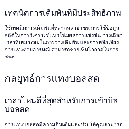
เทคนิคการเดิมพันที่มีประสิทธิภาพ
ใช้เทคนิคการเดิมพันที่หลากหลาย เช่น การใช้ข้อมูล
สถิติในการวิเคราะห์แนวโน้มผลการแข่งขัน การเลือก
เวลาที่เหมาะสมในการวางเดิมพัน และการหลีกเลี่ยง
การแทงตามอารมณ์ สามารถช่วยเพิ่มโอกาสในการ
ชนะ
กลยุทธ์การแทงบอลสด
เวลาไหนดีที่สุดสำหรับการเข้าบิล
บอลสด
การแทงบอลสดมีความตื่นเต้นและช่วยให้คุณสามารถ